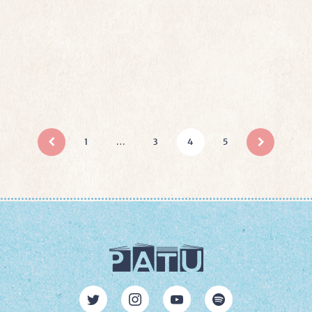
1
…
3
4
5