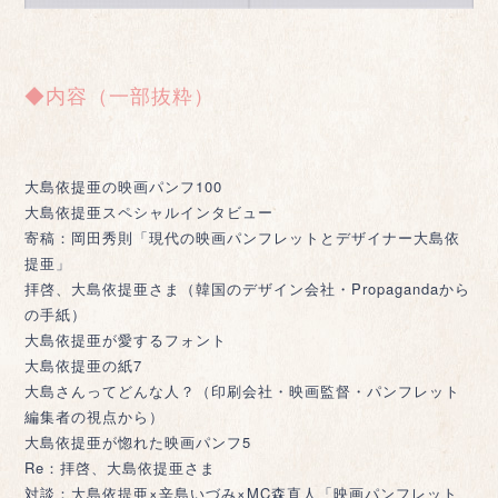
◆内容（一部抜粋）
大島依提亜の映画パンフ100
大島依提亜スペシャルインタビュー
寄稿：岡田秀則「現代の映画パンフレットとデザイナー大島依
提亜」
拝啓、大島依提亜さま（韓国のデザイン会社・Propagandaから
の手紙）
大島依提亜が愛するフォント
大島依提亜の紙7
大島さんってどんな人？（印刷会社・映画監督・パンフレット
編集者の視点から）
大島依提亜が惚れた映画パンフ5
Re：拝啓、大島依提亜さま
対談：大島依提亜×辛島いづみ×MC森直人「映画パンフレット