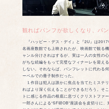
観ればパンフが欲しくなり、パ
『ハッピー・デス・デイ』と『2U』は201
名画座数館でも上映されたが、映画館で観る
ャンル分けされはするが、実は一人の女性の
がちな続編をもって完璧なフィナーレを迎える
しない。それならば、パンフレットに代わる何か
ーベルでの冊子制作だった。
１作目は犯人は誰かに焦点を当てたミステリ
ればより深く伝えることができるだろう。そ
トに感じる作品の根底に息づくクリストファ
一郎さんによる“SF研OB”座談会を皮切り