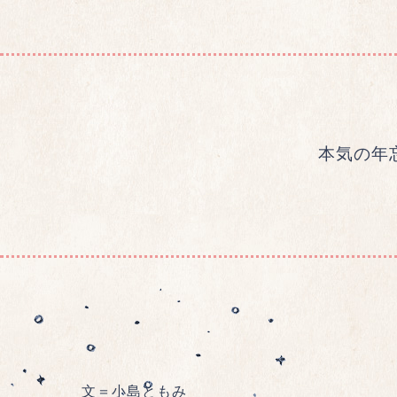
本気の年
文＝小島ともみ