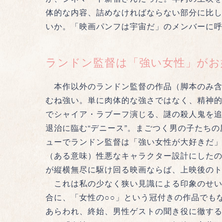
体的な内容、詰めなければならない部分に比
いか。「映画パンフは宇宙だ」のメンバーに
ランドン監督は「強い女性」がお
本作以外のランドン監督の作品（脚本のみ含
むね強い。単に肉体的な強さではなく、精神
でシャイア・ラブーフ演じる、謎の殺人鬼を追
退治に臨む“デニース”。まごつく男の子たち
ューでランドン監督は「強い女性が大好きだ
（ある意味）性悪なキャラクター設計にした
が縦横無尽に駆け回る映画ならば、上映後の
これは私の少なく狭い見識による印象のせい
合に、「女性の○○」という冠付きの作品でも
あらわれ、終始、男性ゲストの聞き役に徹す