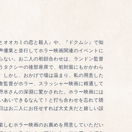
とオオカミの恋と殺人』や、『ドクムシ』で知
声優業と並行してホラー映画関連のイベントに
らない。お二人の初顔合わせは、ランドン監督
うタクシーの後部座席で、初対面にもかかわら
。しかし、おかげで場は温まり、私の用意した
倉監督がホラー、スラッシャー映画に精通して
野水さんの深淵に驚かされた。ホラー映画には
いあいできるなんて！と打ち合わせを忘れて聴
日はお二人にお任せすれば大丈夫だと嬉しい誤
楽しむホラー映画のお薦めを用意していただい