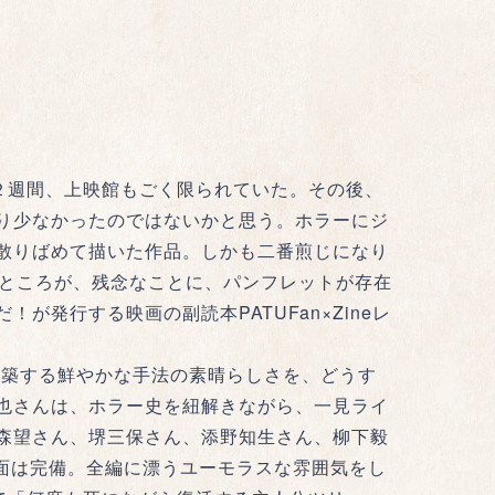
２週間、上映館もごく限られていた。その後、
り少なかったのではないかと思う。ホラーにジ
散りばめて描いた作品。しかも二番煎じになり
。ところが、残念なことに、パンフレットが存在
発行する映画の副読本PATUFan×Zineレ
築する鮮やかな手法の素晴らしさを、どうす
也さんは、ホラー史を紐解きながら、一見ライ
森望さん、堺三保さん、添野知生さん、柳下毅
方面は完備。全編に漂うユーモラスな雰囲気をし