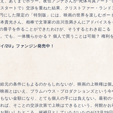
え、あくまでホラー。夜住アンナさんが“死体写真アート”
のスタートで）交渉を重ねた結果、クリストファー・ランド
8円にした限定の「特別版」には、映画の世界を楽しむボー
山本貴光さん、相棒で文筆家の吉川浩満さんにアドバイスを
りの冊子を作ることができたわけが、そうするとわき起こる
。でも、一体幾らかかる？ 個人で買うことは可能？ 権利
ス・デイ/2U』ファンジン発売中！
給元の条件にもよるのかもしれないが、映画の上映権は個
ル映画とはいえ、ブラムハウス・プロダクションズという今
でもない金額になり、とても個人の手には負えない。最初の
あれば、そことの交渉次第で上映はできるという。何館かお
お願いしたところ、候補日としていただいたのが12月29