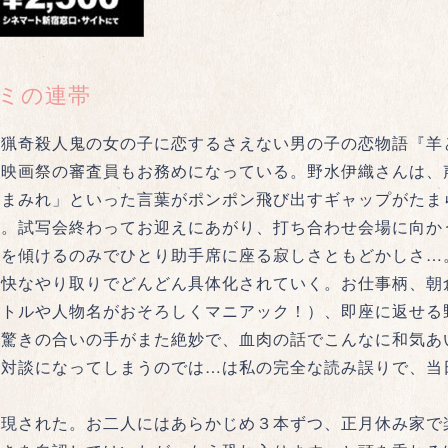
ミの連帯
猟奇殺人鬼の女の子に恋するさえない男の子の恋物語『羊
酷映画祭の審査員もお務めになっている。野水伊織さんは、
血まみれ」といった言葉がポンポン飛び出すギャップがたま
た。試写会終わってお迎えにあがり、打ち合わせ会場に向か
耳を傾けるのみでひとり助手席に座る寂しさともどかしさ…
軽快なやり取りでどんどん具体化されていく。お仕事柄、朝
イトルや人物名がおそろしくマニアック！）、即座に返せる
の驚きの合いの手がまた絶妙で、血肉の話でこんなに和気あ
な対談になってしまうのでは…は私の完全な読み誤りで、当
現された。お二人にはあらかじめ３本ずつ、正月休み家で