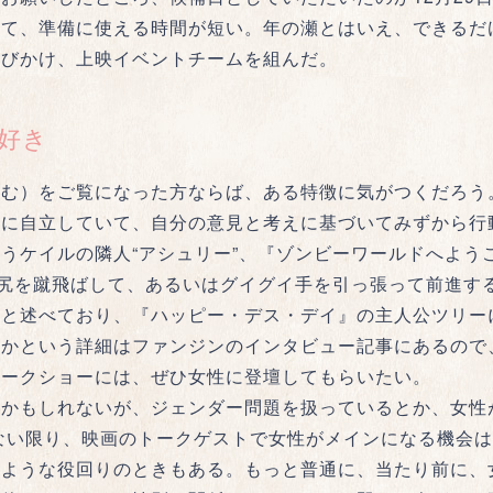
して、準備に使える時間が短い。年の瀬とはいえ、できるだ
呼びかけ、上映イベントチームを組んだ。
好き
む）をご覧になった方ならば、ある特徴に気がつくだろう
的に自立していて、自分の意見と考えに基づいてみずから行
うケイルの隣人“アシュリー”、『ゾンビーワールドへよう
の尻を蹴飛ばして、あるいはグイグイ手を引っ張って前進す
」と述べており、『ハッピー・デス・デイ』の主人公ツリー
のかという詳細はファンジンのインタビュー記事にあるので
トークショーには、ぜひ女性に登壇してもらいたい。
かもしれないが、ジェンダー問題を扱っているとか、女性
ない限り、映画のトークゲストで女性がメインになる機会
るような役回りのときもある。もっと普通に、当たり前に、