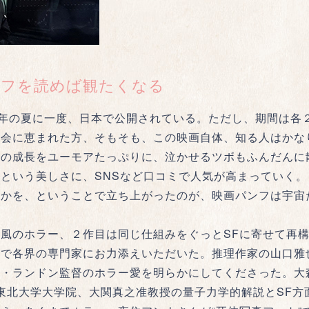
ンフを読めば観たくなる
7年の夏に一度、日本で公開されている。ただし、期間は各
機会に恵まれた方、そもそも、この映画自体、知る人はかな
心の成長をユーモアたっぷりに、泣かせるツボもふんだんに
という美しさに、SNSなど口コミで人気が高まっていく
を、ということで立ち上がったのが、映画パンフは宇宙だ！が
風のホラー、２作目は同じ仕組みをぐっとSFに寄せて再構
こで各界の専門家にお力添えいただいた。推理作家の山口雅
ー・ランドン監督のホラー愛を明らかにしてくださった。大
に、東北大学大学院、大関真之准教授の量子力学的解説とSF