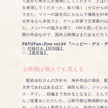
りあがり寿さんが漫画にしてくださり、とはい
を表現してくださった。粘り強く（ゼロから
できた。ツリーの誕生日にちなんで価格を91
せ作るなら本気でと、ゲーム作家で文筆家の
た。メンバーの協力を得て、100％思いどお
開の作品なので、国内上映権はまだあるだろう
PATUFan×Zine vol.04 『ハッピー・デ
◇
付録付き【特別版】
◇
【通常版】
上映権は個人でも買える
配給会社さんの方針や、海外作品の場合、配
大作であればあるほど、値段も高い。ジャン
ス・デイ』、続編まで含めるとなると、とん
らご提案をいただいた。上映可能な映画館が
が、シネマート新宿さんだった。年内の上映を