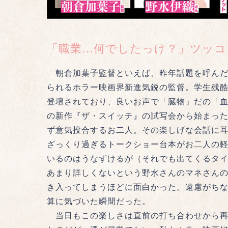
「職業…何でしたっけ？」ツッコ
朝倉加葉子監督といえば、昨年話題を呼んだ
られるホラー映画界新進気鋭の監督。学生残
登壇されており、良いお声で「臓物」だの「
の新作『ザ・スイッチ』の試写会から始まっ
ず意気投合するお二人。その楽しげな会話に
ざっくり過ぎるトークショー台本がお二人の
いるのはうなずけるが（それでも出てくるタ
あまり詳しくないという野水さんのマネさん
き入ってしまうほどに面白かった。遠慮がち
算に気づいた瞬間だった。
当日もこの楽しさは直前の打ち合わせから再