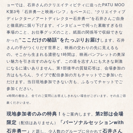
ョーでは、石井さんのクリエイティビティに迫ったPATU MOO
K第3号「石井勇一と映画パンフ」をベースに、“クリエイティブ
ディレクター／アートディレクター石井勇一”を石井さんご自身
と徹底的に掘り下げます。インタビューで伺った素敵すぎる仕
事場のこと、お仕事グッズのこと。紙面の関係等で収録できな
“ここだけの秘話”をたっぷりお届け
かった
します。石井
さんの手がつくりだす世界と、映画の交わりの先に見えるも
の。そこから生まれる濃密な1時間は、映画パンフレットの奥深
い魅力を引き出すのみならず、この道を志す人にも大きな刺激
になるに違いありません。第1部後半の質疑応答は、会場参加の
方はもちろん、ライブで配信参加の方もチャットでご参加いた
だけます。当日現地参加できない方も、ふるってチャットでご
参加ください。
※時間の都合上、全てのご質問にお答えしきれない場合がございます。その点ご容
赦くださいませ。
現地参加者のみの特典！
第2部は会場
をご案内します。
限定
「パーソナルセッションwith
（配信はありません）
石井勇一」
石井さん
と題し、少人数のグループに分かれて