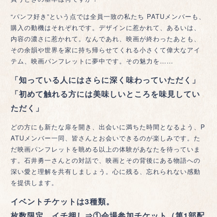
“パンフ好き”という点では全員一致の私たち PATUメンバーも、
購入の動機はそれぞれです。デザインに惹かれて、あるいは、
内容の濃さに惹かれて。なんであれ、映画が終わったあとも、
その余韻や世界を家に持ち帰らせてくれる小さくて偉大なアイ
テム、映画パンフレットに夢中です。その魅力を……
「知っている人にはさらに深く味わっていただく」
「初めて触れる方には美味しいところを味見してい
ただく」
どの方にも新たな扉を開き、出会いに満ちた時間となるよう、P
ATUメンバー一同、皆さんとお会いできるのが楽しみです。た
だ映画パンフレットを眺める以上の体験があなたを待っていま
す。石井勇一さんとの対話で、映画とその背後にある物語への
深い愛と理解を共有しましょう。心に残る、忘れられない感動
を提供します。
イベントチケットは3種類。
枚数限定、イチ押し⇒①会場参加チケット（第1部配