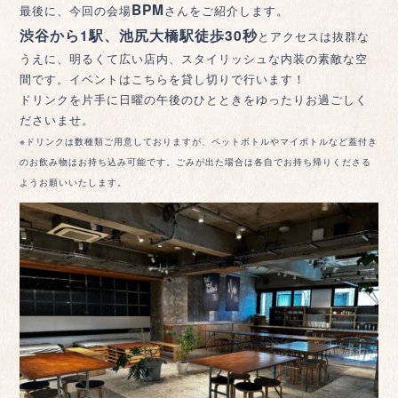
BPM
最後に、今回の会場
さんをご紹介します。
渋谷から1駅、池尻大橋駅徒歩30秒
とアクセスは抜群な
うえに、明るくて広い店内、スタイリッシュな内装の素敵な空
間です。イベントはこちらを貸し切りで行います！
ドリンクを片手に日曜の午後のひとときをゆったりお過ごしく
ださいませ。
※ドリンクは数種類ご用意しておりますが、ペットボトルやマイボトルなど蓋付き
のお飲み物はお持ち込み可能です。ごみが出た場合は各自でお持ち帰りくださる
ようお願いいたします。