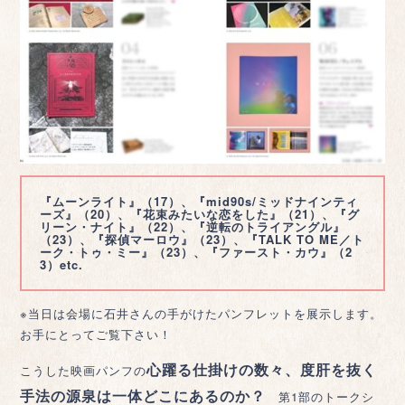
『ムーンライト』（17）、『mid90s/ミッドナインティ
ーズ』（20）、『花束みたいな恋をした』（21）、『グ
リーン・ナイト』（22）、『逆転のトライアングル』
（23）、『探偵マーロウ』（23）、『TALK TO ME／ト
ーク・トゥ・ミー』（23）、『ファースト・カウ』（2
3）etc.
※当日は会場に石井さんの手がけたパンフレットを展示します。
お手にとってご覧下さい！
心躍る仕掛けの数々、度肝を抜く
こうした映画パンフの
手法の源泉は一体どこにあるのか？
第1部のトークシ