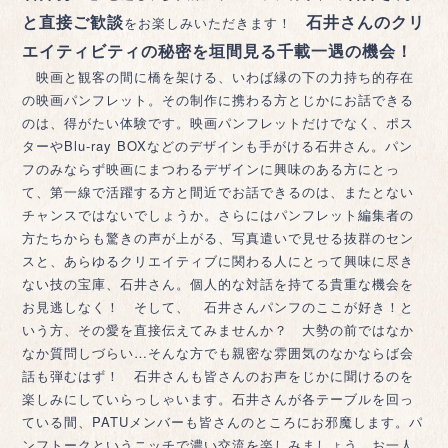
と直接ご歓談
石井さんのクリ
をお楽しみいただきます！
エイティビティの秘密を垣間見る千載一遇の機会！
映画と観客の間に橋を架ける、いわば縁の下の力持ち的存在
の映画パンフレット。その制作に携わる方とじかにお話できる
のは、得がたい体験です。映画パンフレットだけでなく、ポス
ターやBlu-ray BOXなどのデザインも手がける石井さん。パン
フのみならず映画にまつわるデザインに興味のある方にとっ
て、第一線で活躍する方と間近でお話できるのは、またとない
チャンスではないでしょうか。さらにはパンフレット編集者の
方たちからも驚きの声が上がる、写真遣いで見せる抜群のセン
スと、あらゆるクリエイティブに関わる人にとって興味に尽き
ない技の宝庫、石井さん。個人的な対話を持てる貴重な機会を
お見逃しなく！ そして、 石井さんパンフのここが好き！と
いう方、その愛を直接伝えてみませんか？ 大勢の前ではなか
なか質問しづらい…そんな方でも親密な雰囲気のなかならば会
話も弾むはず！ 石井さんも皆さんのお声をじかに聞けるのを
楽しみにしていらっしゃいます。石井さんが各テーブルを回っ
ている間、PATUメンバーも皆さんのところにお邪魔します。パ
ンフトークというニッチで濃い交流を楽しみましょう。お一人