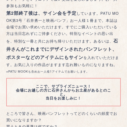
参加もお気軽に！
第2部終了後は、サイン会を予定
しています。PATU MO
OK第3号「石井勇一と映画パンフ」お一人様１冊まで。本誌は
会場でお買い求めいただけます。すでにご購入いただいている
方は当日忘れずにご持参ください。特別なイベントの思い出
石
を、特別な一冊と共にお持ち帰りいただけます。あるいは、
井さんがこれまでにデザインされたパンフレット、
ポスターなどのアイテムにもサイン
を入れていただけま
す。お気に入りの作品がますます忘れ難いものになりますね。
※PATU MOOKも含めお一人様1アイテムでお願いします。
ここで、サプライズニュース！
会場にお越しの方に石井さんからお土産があるとのこ
と。
当日をお楽しみに！
ところで皆さん、映画パンフレットってどのくらいの頻度でお
買いになりますか？
買うときの基準は何ですか？