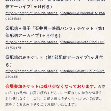
信アーカイブ1ヶ月付き）
https://pamphlet-uchuda.stores.jp/items/65d19ceb6d151256
01951b31
②配信＋冊子「石井勇一映画パンフ」チケット（第1
部配信アーカイブ1ヶ月付き）
https://pamphlet-uchuda.stores.jp/items/65d55efa77bc6602
8470d475
③配信のみチケット（第1部配信アーカイブ1ヶ月付
き）
https://pamphlet-uchuda.stores.jp/items/65d5bff86c8af602a
230c55f
会場参加チケットは残り少なくなっております。
希望
の方はお早めにお買い求めください。一度きりの特別な体験を
お見逃しなく！ なお、ご購入前に各チケットについての諸注
意をよくお読み下さるようお願いいたします。