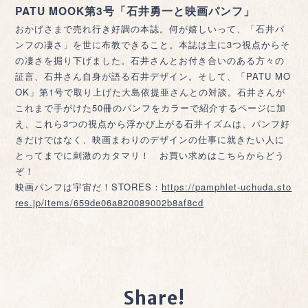
PATU MOOK第3号「石井勇一と映画パンフ」
おかげさまで売れ行き好調の本誌。何が嬉しいって、「石井パ
ンフの凄さ」を世に布教できること。本誌は主に3つ視点からそ
の凄さを掘り下げました。石井さんとお付き合いのある方々の
証言、石井さん自身が語る石井デザイン。そして、「PATU MO
OK」第1号で取り上げた大島依提亜さんとの対談。石井さんが
これまで手がけた50冊のパンフをカラーで紹介するページに加
え、これら3つの視点から浮かび上がる石井イズムは、パンフ好
きだけではなく、映画まわりのデザインの仕事に就きたい人に
とってまでに刺激のカタマリ！ お買い求めはこちらからどう
ぞ！
映画パンフは宇宙だ！STORES：
https://pamphlet-uchuda.sto
res.jp/items/659de06a820089002b8af8cd
Share!