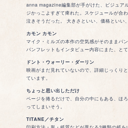
anna magazine編集部が手がけた、ビ
ジかっこよすぎて痺れた。スケジュールが合
泣きそうだった。 大きさといい、価格といい
カモン カモン
マイク・ミルズの本作の空気感がそのままパ
パンフレットもインタビュー内容にまた、と
ドント・ウォーリー・ダーリン
映画がまだ見れていないので、詳細じっくり
ています。
ちょっと思い出しただけ
ページを捲るだけで、自分の中にもある、ほろ
ってしまいそう。
TITANE／チタン
印刷方法・形・紙質などが異なる3種類の紙を