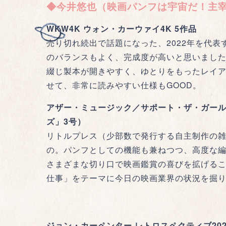
◆今井悠也（映画パンフは宇宙だ！主
WKW4K ウォン・カーウァイ4K 5作品
売り切れ続出で話題になった、2022年を代表
のバランスもよく、完成度が高いと思いまし
綴じ製本が開きやすく、ゆとりをもったレイ
せて、非常に読みやすい仕様もGOOD。
アザー・ミュージック／サポート・ザ・ガー
ズ」3号）
リトルプレス（少部数で発行する自主制作の
の。パンフとしての機能も兼ねつつ、高度な
さまざまな切り口で映画鑑賞の喜びを拡げる
仕事」をテーマに今日の映画業界の状況を掘
ジョン・カーペンター レトロスペクティブ202