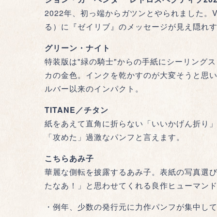
2022年、初っ端からガツンとやられました。
る）に『ゼイリブ』のメッセージが見え隠れ
グリーン・ナイト
特装版は"緑の騎士"からの手紙にシーリング
カの金色。インクを乾かすのが大変そうと思い
ルバー以来のインパクト。
TITANE／チタン
紙をあえて直角に折らない「いいかげん折り
「攻めた」過激なパンフと言えます。
こちらあみ子
華麗な側転を披露するあみ子。表紙の写真選び
たなあ！」と思わせてくれる良作ヒューマン
・例年、少数の発行元に力作パンフが集中し