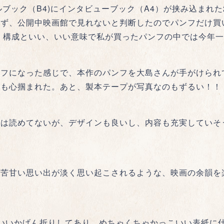
ジュアルブック（B4)にインタビューブック（A4）が挟み込ま
わず、公開中映画館で見れないと判断したのでパンフだけ買
、構成といい、いい意味で私が買ったパンフの中では今年
ンフになった感じで、本作のパンフを大島さんが手がけられ
ても心掴まれた。あと、製本テープが写真なのもずるい！！
とは読めてないが、デザインも良いし、内容も充実していそ
苦甘い思い出が淡く思い起こされるような、映画の余韻を楽
いいかげん折りしてあり、めちゃくちゃかっこいい表紙に