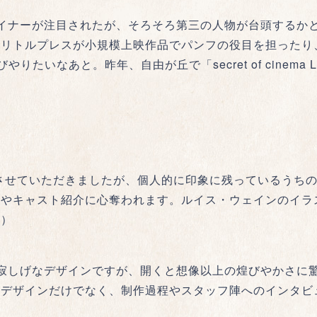
イナーが注目されたが、そろそろ第三の人物が台頭するか
、リトルプレスが小規模上映作品でパンフの役目を担ったり
と。昨年、自由が丘で「secret of cinema Life in A
でさせていただきましたが、個人的に印象に残っているうち
質やキャスト紹介に心奪われます。ルイス・ウェインのイラ
！）
寂しげなデザインですが、開くと想像以上の煌びやかさに驚
たデザインだけでなく、制作過程やスタッフ陣へのインタビ