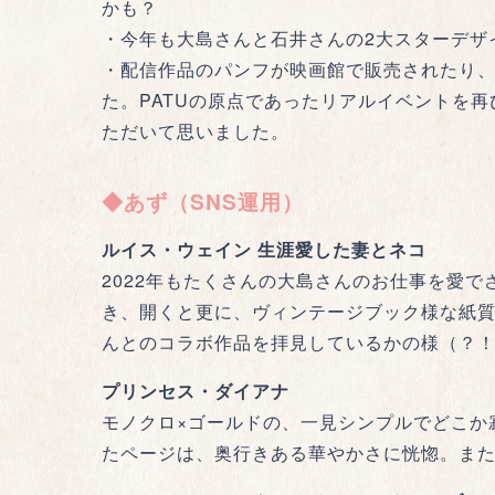
かも？
・今年も大島さんと石井さんの2大スターデザ
・配信作品のパンフが映画館で販売されたり
た。PATUの原点であったリアルイベントを再びやりたいなあ
ただいて思いました。
◆あず（SNS運用）
ルイス・ウェイン 生涯愛した妻とネコ
2022年もたくさんの大島さんのお仕事を愛
き、開くと更に、ヴィンテージブック様な紙
んとのコラボ作品を拝見しているかの様（？
プリンセス・ダイアナ
モノクロ×ゴールドの、一見シンプルでどこか
たページは、奥行きある華やかさに恍惚。ま