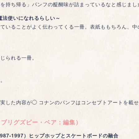
品を持ち帰る」パンフの醍醐味が詰まっているなと感じまし
だと魔法使いになれるらしい～
していることがよく伝わってくる一冊。表紙ももちろん、中
感じられる一冊。
り。
実した内容が◯ コナンのパンフはコンセプトアートを載
l.03 ブリグズビー・ベア：編集）
ーヨーク（1987-1997）ヒップホップとスケートボードの融合