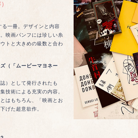
宰）
する一冊。デザインと内容
た。映画パンフには珍しい糸
アウトと大きめの級数と合わ
ルズ（「ムービーマヨネー
雑誌）として発行されたも
編集技術による充実の内容。
ことはもちろん、「映画とお
り下げた超意欲作。
2