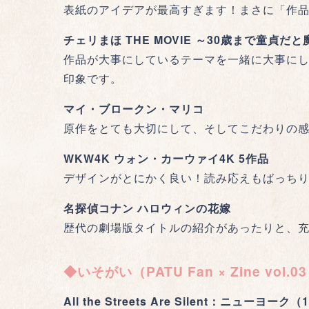
表紙のアイデアが最高すぎます！まさに「作
チェリまほ THE MOVIE ～30歳まで童貞
作品が大事にしているテーマを一緒に大事に
印象です。
マイ・ブロークン・マリコ
原作をとても大切にして、そしてこだわりの
WKW4K ウォン・カーウァイ4K 5作品
デザインがとにかく良い！読み応えもばっち
名探偵コナン ハロウィンの花嫁
歴代の劇場版タイトルの紹介があったりと、充
◆いそがい（PATU Fan × Zine vo
All the Streets Are Silent：ニュ