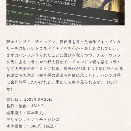
韓国の巨匠イ・チャンドン。彼自身を追った新作ドキュメンタ
リーを含めたレトロスペクティヴを心から楽しみにしていた。
まずはパンフが作られたことに喜びを覚えつつ、チェ・ウンソ
ク氏によるコラムや仲野太賀がイ・チャンドン愛を語るコラム
など大充実のテキストに歓喜。過去作が1本ずつ丁寧に語られる
解説にも大満足（書き手の選出も新鮮に思えた）。パンフ片手
に全作制覇したいけれど、果たして何本見られるか。（なが
せ）
発行日： 2023年8月25日
発行・編集：JAIHO
編集協力：岡本敦史
デザイン：ヒノキモトシンゴ
本体価格：1,500円（税込）