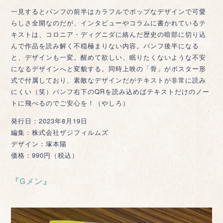
一見するとパンフの前半はカラフルでポップなデザインで可愛
らしさ全開なのだが、インタビューやコラムに書かれているテ
キストは、コロニア・ディグニダに絡んだ歴史の暗部に切り込
んで作品を読み解く不穏極まりない内容。パンフ後半になる
と、デザインも一変。醒めて欲しい、眠りたくないような不安
になるデザインへと変貌する。同時上映の「骨」がポスター形
式で付属しており、素敵なデザインだがテキストが非常に読み
にくい（笑）パンフ右下のQRを読み込めばテキストだけのノー
トに飛べるのでご安心を！（やしろ）
発行日：2023年8月19日
編集：株式会社ザジフィルムズ
デザイン：塚本陽
価格：990円（税込）
『Gメン』