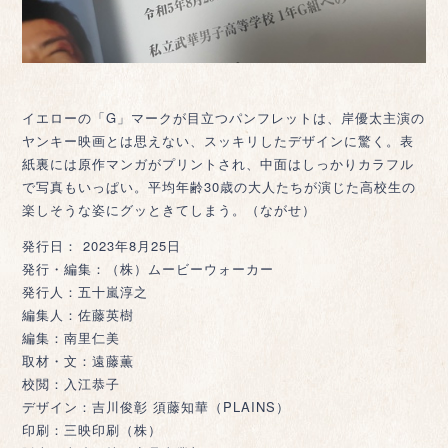
イエローの「G」マークが目立つパンフレットは、岸優太主演の
ヤンキー映画とは思えない、スッキリしたデザインに驚く。表
紙裏には原作マンガがプリントされ、中面はしっかりカラフル
で写真もいっぱい。平均年齢30歳の大人たちが演じた高校生の
楽しそうな姿にグッときてしまう。（ながせ）
発行日： 2023年8月25日
発行・編集：（株）ムービーウォーカー
発行人：五十嵐淳之
編集人：佐藤英樹
編集：南里仁美
取材・文：遠藤薫
校閲：入江恭子
デザイン：吉川俊彰 須藤知華（PLAINS）
印刷：三映印刷（株）