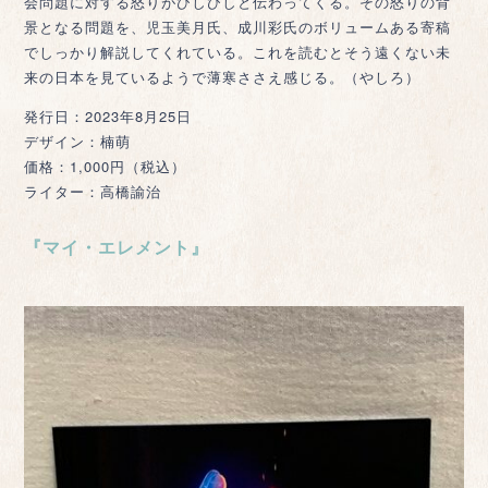
会問題に対する怒りがひしひしと伝わってくる。その怒りの背
景となる問題を、児玉美月氏、成川彩氏のボリュームある寄稿
でしっかり解説してくれている。これを読むとそう遠くない未
来の日本を見ているようで薄寒ささえ感じる。（やしろ）
発行日：2023年8月25日
デザイン：楠萌
価格：1,000円（税込）
ライター：高橋諭治
『マイ・エレメント』