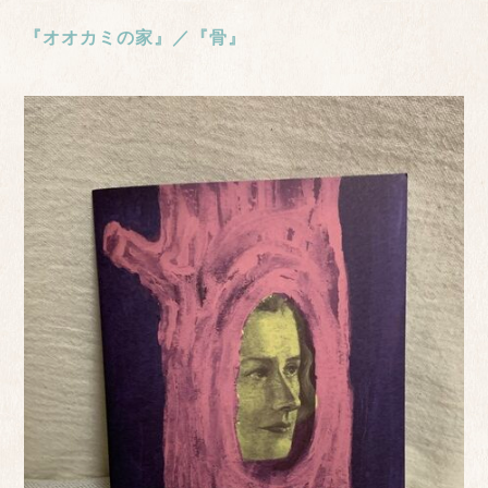
『オオカミの家』／『骨』