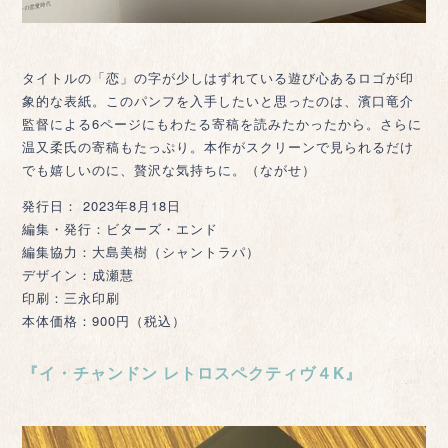
タイトルの「恋」の字が少しはずれている遊び心あるロゴが印
象的な表紙。このパンフを入手したいと思ったのは、濱口竜介
監督による6ページにもわたる寄稿を読みたかったから。さらに
温又柔氏の寄稿もたっぷり。本作がスクリーンで見られるだけ
でも嬉しいのに、贅沢な気持ちに。（ながせ）
発行日： 2023年8月18日
編集・発行：ビターズ・エンド
編集協力：大島美樹（シャントラパ）
デザイン：成瀬慧
印刷：三永印刷
本体価格：900円（税込）
『イ・チャンドン レトロスペクティヴ４K』