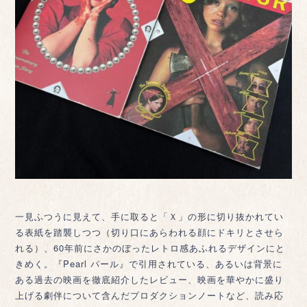
一見ふつうに見えて、手に取ると「Ｘ」の形に切り抜かれてい
る表紙を踏襲しつつ（切り口にあらわれる顔にドキリとさせら
れる）、60年前にさかのぼったレトロ感あふれるデザインにと
きめく。『Pearl パール』で引用されている、あるいは背景に
ある過去の映画を徹底紹介したレビュー、映画を華やかに盛り
上げる劇伴について含んだプロダクションノートなど、読み応