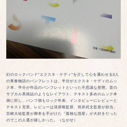
幻のロックバンド"エクスネ・ケディ"を介して心を通わせる2人
の青春物語のパンフレットは、半分がエクスネ・ケディのムッ
ク本、半分が作品のパンフレットといった不思議な形態。昔の
サブカル系雑誌のようなレイアウト、テキスト多めのムック本
側に対し、パンフ側もロック年表、インタビューにレビューと
テキスト充実。レビューは清原唯監督、筒井武文監督が担当。
宮崎大祐監督が脚本を手がけた『孤独な惑星』が大好きだった
のでこの人選が嬉しかった。（ながせ）