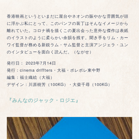
香港映画というといまだに屋台やネオンの賑やかな雰囲気が頭
に浮かぶ私にとって、このパンフの装丁はそんなイメージから
離れていた。コロナ禍を描くこの夏出会った意外な傑作は表紙
のイラストのように柔らかい余韻を残す。聞き手をリム・カー
ワイ監督が務める新鋭ラム・サム監督と主演アンジェラ・ユン
のインタビューを面白く読んだ。（ながせ）
発行日： 2023年7月14日
発行：cinema driffters・大福・ポレポレ東中野
編集：福士織絵（大福）
デザイン：川原樹芳（100KG）・大柴千尋（100KG）
『みんなのジャック・ロジエ』