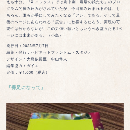
えも十分。『X エックス』では劇中劇「農場の娘たち」のプロ
グラム的挟み込みがされていたが、今回挟み込まれるのは、も
ちろん、誰もが手にしてみたくなる「アレ」である。そして最
後のページにあらわれる「広告」に歓喜するだろう。実現の可
能性は分からないが、この力強い願いともいうべき堂々たる1ペ
ージには未来がある。（小島）
発行日：2023年7月7日
編集・発行：ハピネットファントム・スタジオ
デザイン：大島依提亜・中山隼人
編集協力：ガイエ
定価：￥1,000（税込）
『裸足になって』