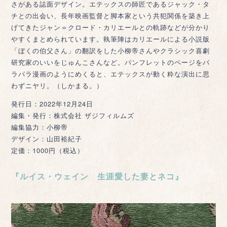
さがある誌面デザイン。エテックスの師匠であるジャック・タ
チとの出会い、長年映画監督と脚本家という共犯関係を築き上
げてきたジャン＝クロード・カリエールとの軌跡などが分かり
やすくまとめられています。執筆陣はカリエールによる小説版
「ぼくの伯父さん」の翻訳をした小柳帝さんやクラシック喜劇
研究家のいいをじゅんこさんなど。パンフレットのページをパ
ラパラ漫画のようにめくると、エテックスが動く粋な演出に思
わずニヤリ。（しかまる。）
発行日：2022年12月24日
編集・発行：株式会社 ザジフィルムズ
編集協力：小柳帝
デザイン：山田裕紀子
定価：1000円（税込）
『ルイス・ウェイン 生涯愛した妻とネコ』