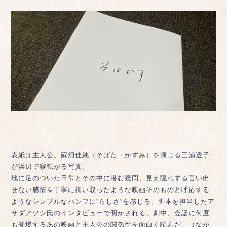
表紙は主人公、蘇畑佳純（そばた・かすみ）を演じる三浦透子
が浜辺で寝転がる写真。
地に足のついた日常とその中に潜む疑問、見え隠れする言い出
せない感情を丁寧に掬い取ったような映画そのものと呼応する
ようなシンプルなパンフに”らしさ”を感じる。脚本を担当したア
サダアツシ氏のインタビューで明かされる、劇中、会話に何度
も登場するあの映画と主人公の関係性を面白く読んだ。（なが