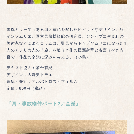
国旗カラーでもある緑と黄色を配したビビッドなデザイン。ワ
インソムリエ、国立民俗博物館の研究員、ジンバブエ生まれの
美術家などによるコラムは、難民からトップソムリエになった4
人のアフリカ人の「旅」を追う本作の援護射撃とも言うべき内
容で、作品の余韻に深みを与える。（小島）
テキスト協力：落合有紀
デザイン：大寿美トモエ
編集・発行：アルバトロス・フィルム
定価：900円（税込）
『真・事故物件パート2／全滅』