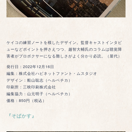
ケイコの練習ノートを模したデザイン。監督キャストインタビ
ューなどポイントを押さえつつ、越智大輔氏のコラムは聴覚障
害者がプロボクサーになる難しさがよく分かり必読。（屋代）
発行日：2022年12月16日
編集：株式会社ハピネットファント・ムスタジオ
デザイン：船山聡志（ヘルベチカ）
印刷所：三映印刷株式会社
編集協力：山元明子（ヘルベチカ）
価格：850円（税込）
『そばかす』