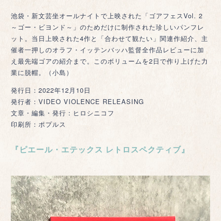
池袋・新文芸坐オールナイトで上映された「ゴアフェスVol. 2
～ゴー・ビヨンド～」のためだけに制作された珍しいパンフレ
ット。当日上映された4作と「合わせて観たい」関連作紹介、主
催者一押しのオラフ・イッテンバッハ監督全作品レビューに加
え最先端ゴアの紹介まで。このボリュームを2日で作り上げた力
業に脱帽。（小島）
発行日：2022年12月10日
発行者：VIDEO VIOLENCE RELEASING
文章・編集・発行：ヒロシニコフ
印刷所：ポプルス
『ピエール・エテックス レトロスペクティブ』