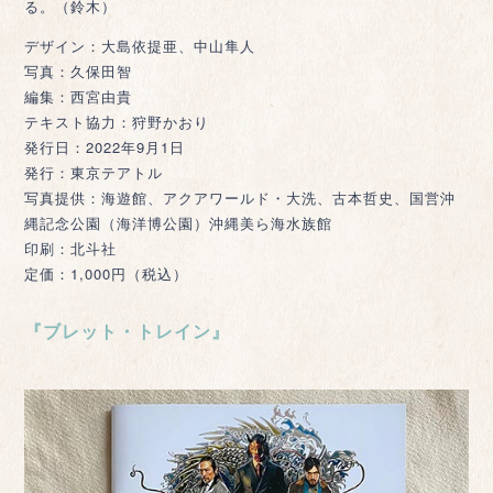
る。（鈴木）
デザイン：大島依提亜、中山隼人
写真：久保田智
編集：西宮由貴
テキスト協力：狩野かおり
発行日：2022年9月1日
発行：東京テアトル
写真提供：海遊館、アクアワールド・大洗、古本哲史、国営沖
縄記念公園（海洋博公園）沖縄美ら海水族館
印刷：北斗社
定価：1,000円（税込）
『ブレット・トレイン』