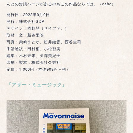
んとの対談ページがあるのもこの作品ならでは。（caho）
発行日：2022年9月9日
発行：株式会社SDP
デザイン：岡野登（サイファ。）
取材・文：新谷里映
写真：柴崎まどか、松井綾音、西谷圭司
手話通訳：田村梢、小松智美
編集：木村未来、矢澤美紀子
印刷・製本：株式会社久栄社
定価：1,000円（本体909円＋税）
『アザー・ミュージック』