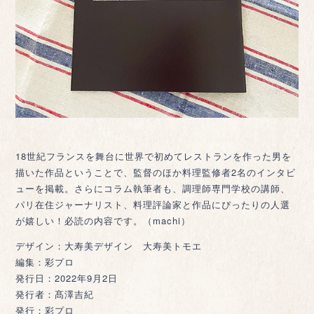
18世紀フランスを舞台に世界で初めてレストランを作った男を
描いた作品ということで、監督のほか料理監修者2名のインタビ
ューを掲載。さらにコラム執筆者も、調理師専門学校の講師、
パリ在住ジャーナリスト、料理評論家と作品にぴったりの人選
が嬉しい！必読の内容です。（machi）
デザイン：大寿美デザイン 大寿美トモエ
編集：彩プロ
発行日：2022年9月2日
発行者：髙澤吉紀
発行：彩プロ