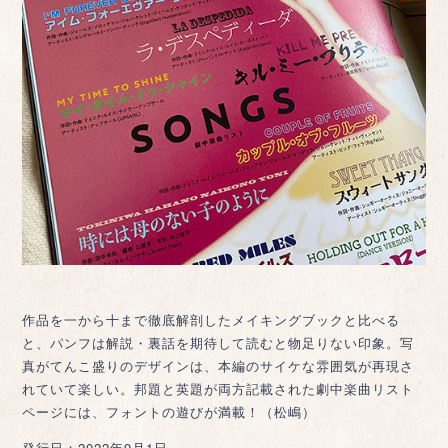
作品を一から十まで徹底解剖したメイキングブックと比べる
と、パンフは解説・裏話を期待して読むと物足りない印象。写
真がてんこ盛りのデザインは、本編のサイケな雰囲気が再現さ
れていて楽しい。邦題と英題が両方記載された劇中楽曲リスト
ページには、フォントの遊びが満載！（松嶋）
発行日：2022年9月1日