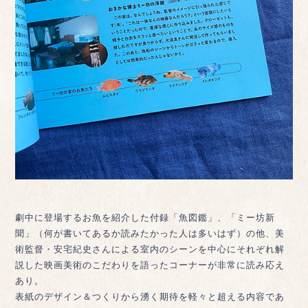
劇中に登場するお魚を紹介した付録「魚図鑑」、「ミー坊新
聞」（何が書いてあるか読みたかった人は多いはず）の他、美
術監督・安宅紀史さんによる室内のシーンを中心にそれぞれ解
説した映画美術のこだわりを語ったコーナーが非常に読み応え
あり。
表紙のデザイン＆つくりから湧く期待を軽々と超える内容であ