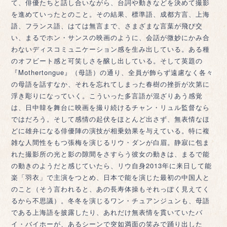
て、俳優たちと話し合いながら、台詞や動きなどを決めて撮影
を進めていったとのこと。その結果、標準語、成都方言、上海
語、フランス語、はては無言まで、さまざまな言葉が飛び交
い、まるでホン・サンスの映画のように、会話が微妙にかみ合
わないディスコミュニケーション感を生み出している。ある種
のオフビート感と可笑しさを醸し出している。そして英題の
『Mothertongue』（母語）の通り、全員が飾らず遠慮なく各々
の母語を話すなか、それを忘れてしまった春樹の挫折が次第に
浮き彫りになっていく。こういった多言語が混ざりあう感覚
は、日中韓を舞台に映画を撮り続けるチャン・リュル監督なら
ではだろう。そして感情の起伏をほとんど出さず、無表情なほ
どに雄弁になる俳優陣の演技が相乗効果を与えている。特に複
雑な人間性をもつ張梅を演じるリウ・ダンが白眉。静寂に包ま
れた撮影所の光と影の隙間をさすらう彼女の動きは、まるで能
の動きのようだと感じていたら、リウ自身2013年に来日して能
楽「羽衣」で主演をつとめ、日本で能を演じた最初の中国人と
のこと（そう言われると、あの長寿体操もそれっぽく見えてく
るから不思議）。冬冬を演じるワン・チュアンジュンも、母語
である上海語を披露したり、あれだけ無表情を貫いていたバ
イ・バイホーが、あるシーンで突如満面の笑みで踊り出した