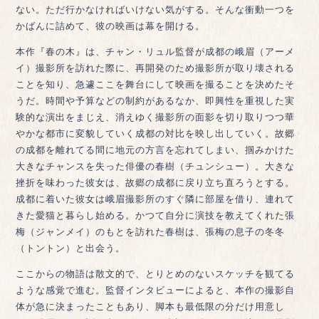
ない。ただ行かなければいけない気がする。そんな衝動一つを
かばんに詰めて、彼の映画は幕を開ける。
本作『春の木』は、チャン・リュル監督が成都の峨眉（アーメ
イ）撮影所を訪れた際に、再開発のため撮影所が取り壊される
ことを知り、急遽ここを舞台にして映画を撮ることを決めたそ
うだ。時間や予算などの制約があるなか、即興性を重視した実
験的な演出をまじえ、消えゆく撮影所の面影を切り取りつつ華
やかな都市に変貌していく成都の対比を映し出していく。故郷
の成都を離れてる間に地元の方言を忘れてしまい、掴みかけた
大きなチャンスを失った俳優の春樹（チュンシュー）。大きな
挫折を味わった彼女は、故郷の成都に戻り立ち直ろうとする。
成都に着いた彼女は峨眉撮影所のすぐ隣に部屋を借り、連れて
きた愛猫と暮らし始める。かつて自分に演技を教えてくれた張
梅（ジャンメイ）のもとを訪れた春樹は、張梅の息子の冬冬
（トントン）と出会う。
ここからの物語は散文的で、とりとめのないスケッチを観てる
ような感覚で進む。監督インタビューによると、本作の撮影自
体が急に決まったこともあり、脚本も最低限の分だけ用意し