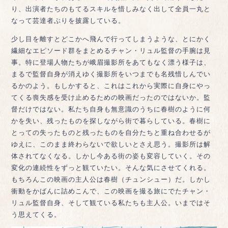
り、出演者たちのもてるスキルを惜しみなく出して全員一丸と
なって芸達者ぶりを披露している。
少し目を離すとどこかへ飛んで行ってしまうような、とにかく
繊細なエピソード群をまとめるチャン・リュル監督の手腕は見
事。特に登場人物たちが峨眉撮影所をあてもなく漂う様子は、
まるで監督自身が消えゆく撮影所をいつまでも名残惜しんでい
るかのよう。もしかすると、これはこれから実際に自身にやっ
てくる喪失感を受け止めるための映画だったのではないか。監
督だけではない。私たち自身も無意識のうちに春樹のように何
かを失い、残ったものを探しながら街で暮らしている。春樹に
とっての失ったものと残ったものを自分たちと重ね合わせるが
ゆえに、このまま終わらないで欲しいとさえ思う。撮影所は解
体されてなくなる。しかし今ある街の姿も変容していく。その
変化の連続性をずっと観ていたい。そんな気にさせてくれる。
もちろんこの映画の主人公は春樹（チュンシュー）だ。しかし
衝動をかばんに詰めこんで、この映画を撮る旅にでたチャン・
リュル監督自身、そして観ている私たちも主人公。いまではそ
う思えてくる。