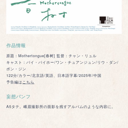
作品情報
原題：Mothertongue[春树] 監督：チャン・リュル
キャスト：バイ・バイホー/ワン・チュアンジュン/リウ・ダン/
ポン・ジン
122分/カラー/北京語/英語、日本語字幕/2025年/中国
予告編は
こちら
妄想パンフ
A5タテ。峨眉撮影所の面影を残すアルバムのような内容に。