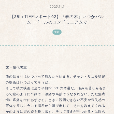
2025.11.1
【38th TIFFレポート02】『春の木』いつかパル
ム・ドールのコンドミニアムで
連載
文＝屋代忠重
旅の始まりはいつだって痛みから始まる。チャン・リュル監督
の映画はいつだってそうだ。
そして彼の映画は全て平熱36.5℃の体温だ。痛みも苦しみもま
るで嘘のように平静で、激痛や高熱でうなされない。ただ無表
情に疼痛を街にあずける。ときに説明できない不安や喪失感の
正体を探しに今いる場所から飛び出して、それを教えてくれる
かのように街の姿を映し出す。決して答えが見つかるとは限ら