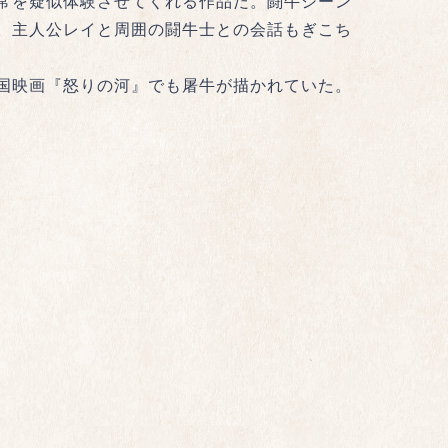
常を疑似体験させてくれる作品だ。闘牛シーン
。主人公レイと周囲の闘牛士との会話もぎこち
国映画『怒りの河』でも屠牛が描かれていた。