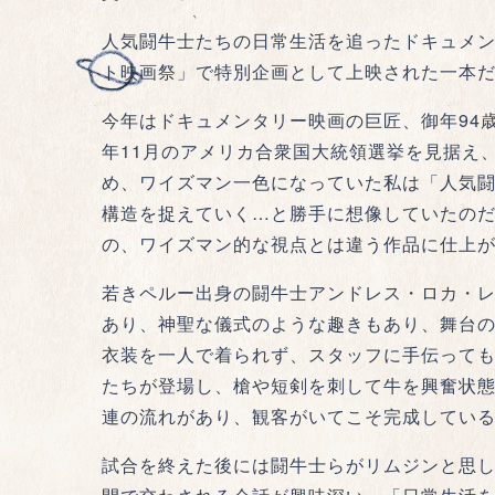
人気闘牛士たちの日常生活を追ったドキュメン
ト映画祭」で特別企画として上映された一本
今年はドキュメンタリー映画の巨匠、御年94
年11月のアメリカ合衆国大統領選挙を見据え
め、ワイズマン一色になっていた私は「人気
構造を捉えていく…と勝手に想像していたの
の、ワイズマン的な視点とは違う作品に仕上
若きペルー出身の闘牛士アンドレス・ロカ・
あり、神聖な儀式のような趣きもあり、舞台
衣装を一人で着られず、スタッフに手伝って
たちが登場し、槍や短剣を刺して牛を興奮状
連の流れがあり、観客がいてこそ完成してい
試合を終えた後には闘牛士らがリムジンと思