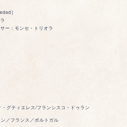
ledad］
セラ
ーサー：モンセ・トリオラ
デ
オ・グティエレス/フランシスコ・ドゥラン
ペイン／フランス／ポルトガル