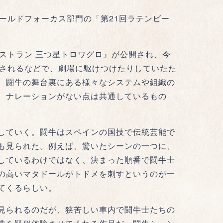
ールドフォーカス部門の「第21回ラテンビー
ストラン 三つ星トロワグロ』が公開され、今
映されるなどで、劇場に駆けつけたりしていたた
、闘牛の舞台裏にある様々なシステムや組織の
、ナレーションがない点は共通しているもの
していく。闘牛はスペインの国技で伝統芸能で
も見られた。例えば、驚いたシーンの一つに、
しているわけではなく、決まった順番で闘牛士
の高いマタドールがトドメを刺すというのが一
てくるらしい。
見られるのだが、狭苦しい車内で闘牛士たちの