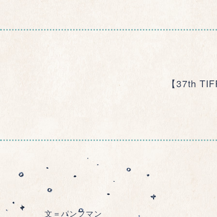
【37th 
文＝パンフマン