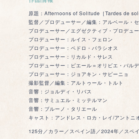
原題：Afternoons of Solitude［Tardes de so
監督／プロデューサー／編集：アルベール・
プロデューサー／エグゼクティブ・プロデュ
プロデューサー：ルイス・フェロン
プロデューサー：ペドロ・パラシオス
プロデューサー：リカルド・サレス
プロデューサー：ピエール＝オリビエ・バル
プロデューサー：ジョアキン・サピーニョ
撮影監督／編集：アルトゥール・トルト
音響：ジョルディ・リバス
音響：サミュエル・ミッテルマン
音響：ブルーノ・タリエール
キャスト：アンドレス・ロカ・レイ/アントニ
125分／カラー／スペイン語／2024年／ス