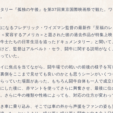
タリー『孤独の午後』を第37回東京国際映画祭で観た。ワ
だ。
歳になるフレデリック・ワイズマン監督の最新作『至福のレ
、＜変容するアメリカ＞と題された彼の過去作品が特集上
闘牛士たちの日常生活を追ったドキュメンタリー」と聞いて
だけど、監督はアルベルト・セラ、闘牛に関する説明がなく
がっていた。
レイに焦点を当てながら、闘牛場での戦いの前後の様子を写
の裏側をここまで見せても良いのかとも思うシーンがいくつ
もらっていた場面があった。もちろん闘牛自体も一人で成立
態にした後に、赤マントを使ってさらに興奮させ、最後に位
る。さらに牛の種類や性格によっても、対応の仕方が変わっ
しき車に乗り込み、そこでは車の外から声援をファンの姿も