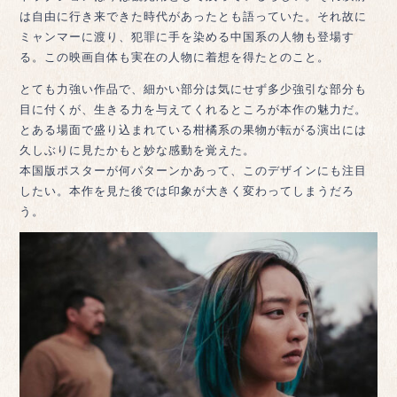
は自由に行き来できた時代があったとも語っていた。それ故に
ミャンマーに渡り、犯罪に手を染める中国系の人物も登場す
る。この映画自体も実在の人物に着想を得たとのこと。
とても力強い作品で、細かい部分は気にせず多少強引な部分も
目に付くが、生きる力を与えてくれるところが本作の魅力だ。
とある場面で盛り込まれている柑橘系の果物が転がる演出には
久しぶりに見たかもと妙な感動を覚えた。
本国版ポスターが何パターンかあって、このデザインにも注目
したい。本作を見た後では印象が大きく変わってしまうだろ
う。