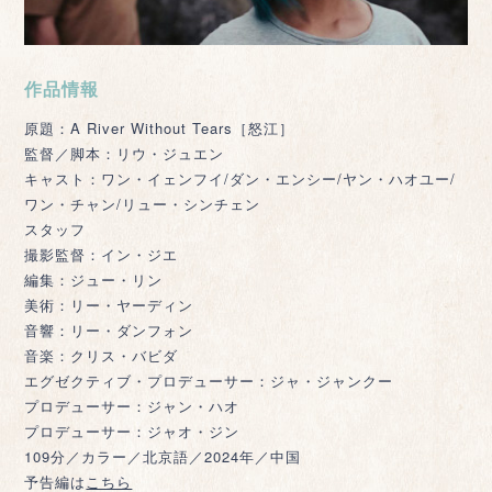
作品情報
原題：A River Without Tears［怒江］
監督／脚本：リウ・ジュエン
キャスト：ワン・イェンフイ/ダン・エンシー/ヤン・ハオユー/
ワン・チャン/リュー・シンチェン
スタッフ
撮影監督：イン・ジエ
編集：ジュー・リン
美術：リー・ヤーディン
音響：リー・ダンフォン
音楽：クリス・バビダ
エグゼクティブ・プロデューサー：ジャ・ジャンクー
プロデューサー：ジャン・ハオ
プロデューサー：ジャオ・ジン
109分／カラー／北京語／2024年／中国
予告編は
こちら