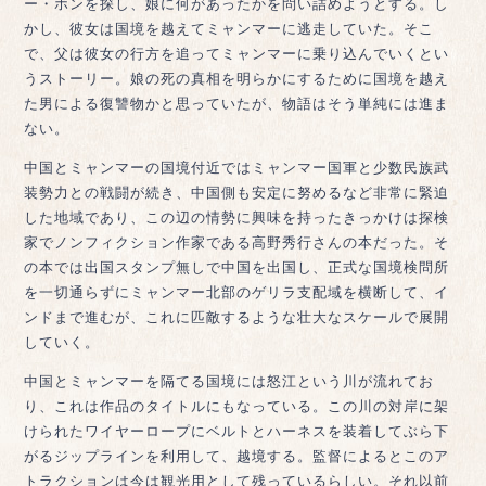
ー・ホンを探し、娘に何があったかを問い詰めようとする。し
かし、彼女は国境を越えてミャンマーに逃走していた。そこ
で、父は彼女の行方を追ってミャンマーに乗り込んでいくとい
うストーリー。娘の死の真相を明らかにするために国境を越え
た男による復讐物かと思っていたが、物語はそう単純には進ま
ない。
中国とミャンマーの国境付近ではミャンマー国軍と少数民族武
装勢力との戦闘が続き、中国側も安定に努めるなど非常に緊迫
した地域であり、この辺の情勢に興味を持ったきっかけは探検
家でノンフィクション作家である高野秀行さんの本だった。そ
の本では出国スタンプ無しで中国を出国し、正式な国境検問所
を一切通らずにミャンマー北部のゲリラ支配域を横断して、イ
ンドまで進むが、これに匹敵するような壮大なスケールで展開
していく。
中国とミャンマーを隔てる国境には怒江という川が流れてお
り、これは作品のタイトルにもなっている。この川の対岸に架
けられたワイヤーロープにベルトとハーネスを装着してぶら下
がるジップラインを利用して、越境する。監督によるとこのア
トラクションは今は観光用として残っているらしい。それ以前