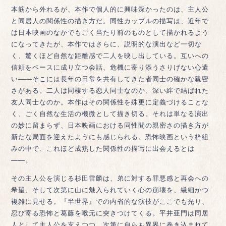
本筋から外れるが、本作で個人的に興味深かったのは、主人公
と同居人の関係性の描き方だ。同性カップルの描写は、近年で
は日本映画のなかでもごく当たり前のものとして描かれるよう
になってきたが、本作ではさらに、説明的な演出など一切な
く、驚くほど自然な距離感で二人を映し出している。互いへの
信頼をベースに成り立つ会話、危機に寄り添うさりげない心遣
い――そこには長年の日常を共有してきた者同士の確かな親密
さがある。二人は同棲する恋人同士なのか、深い絆で結ばれた
友人同士なのか。本作はその関係性を殊更に定義づけることな
く、ごく自然な生活の機微として描き切る。それは単なる演出
の妙に留まらず、日本映画における同性間の親密さの描き方が
新たな局面を迎えたようにも感じられる。恐怖映画という枠組
みの中で、これほど成熟した関係性の描写に出会えるとは
——。
その主人公を演じる杉田雷麟は、弟に対する罪悪感と再会への
希望、そして次第に山に魅入られていく心の崩壊を、繊細かつ
複雑に見せる。『半世界』での内省的な演技がここでも光り、
忍び寄る恐怖と葛藤を喉元に突きつけてくる。平井亜門は同居
人として主人公を支えつつ、次第に自らも異界に巻き込まれて