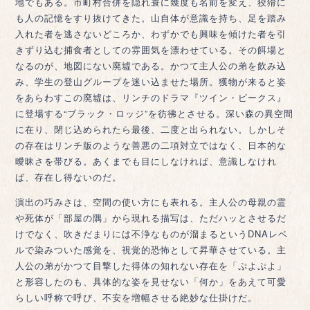
地でもある。市町村合併を隠れ蓑に幾度も名前を変え、狡猾に
も人の記憶をすり抜けてきた。山自体が意識を持ち、足を踏み
入れた者を逃さないどころか、わずかでも興味を傾けた者を引
きずり込む捕食者としての雰囲気を漂わせている。その餌場と
なるのが、地図にない廃墟である。かつて主人公の弟を飲み込
み、学生の登山グループを迷い込ませた場所。獲物が来ると姿
をあらわすこの廃墟は、リンチのドラマ『ツイン・ピークス』
に登場する“ブラック・ロッジ”を彷彿とさせる。深い森の異空間
に在り、閉じ込められたら最後、二度と出られない。しかしそ
の存在はリンチ版のような善悪の二項対立ではなく、日本的な
曖昧さを帯びる。あくまでも目にしなければ、意識しなけれ
ば、存在し得ないのだ。
演出の巧みさは、空間の使い方にも表れる。主人公の母親の霊
や死体が「部屋の隅」から現れる描写は、ただハッとさせるだ
けでなく、吹きだまりには不浄なものが溜まるというDNAレベ
ルで染みついた感覚を、視覚的恐怖として昇華させている。主
人公の弟がかつて目撃した得体の知れない存在を「ぷよぷよ」
と形容したのも、具体的な姿を見せない「何か」をあえて可愛
らしい呼称で呼び、不安を増幅させる絶妙な仕掛けだ。