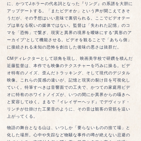
に、かつてJホラーの代名詞となった『リング』の系譜を大胆に
アップデートする。「またビデオか」という声が聞こえてきそ
うだが、その予想はいい意味で裏切られる。ここでビデオテー
プは単なる呪いの媒体ではない。監督は「失われた記憶」のコ
マを「恐怖」で繋ぎ、現実と異界の境界を曖昧にする”異形のア
ーカイブ”として機能させる。ビデオを観ることで「あちら側」
に接続される未知の恐怖を創出した後味の悪さは抜群だ。
CMディレクターとして頭角を現し、映画美学校で研鑽を積んだ
近藤監督は、本作でも映像のテクスチャーを巧みに操る。ビデ
オ特有のノイズ、歪んだトラッキング、そして現代のデジタル
映像。これらの質感の違いが、記憶と現実の裂け目を可視化し
ていく。特筆すべきは音響面での工夫で、かつての家庭用ビデ
オに特有のホワイトノイズが、いつの間にか異界からの囁きへ
と変容してゆく。まるで『イレイザーヘッド』でデヴィッド・
リンチが仕掛けた工業音のように、その音は観客の背筋を這い
上がってくる。
物語の舞台となる山は、いつしか「要らないものの捨て場」と
化した場所。心中や失踪など物騒な事件の噂が絶えない忌避の