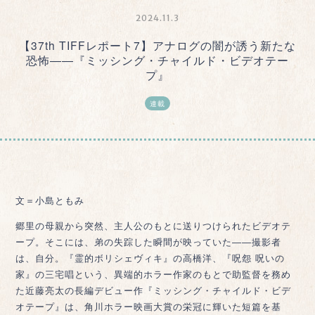
2024.11.3
【37th TIFFレポート7】アナログの闇が誘う新たな
恐怖――『ミッシング・チャイルド・ビデオテー
プ』
連載
文＝小島ともみ
郷里の母親から突然、主人公のもとに送りつけられたビデオテ
ープ。そこには、弟の失踪した瞬間が映っていた――撮影者
は、自分。『霊的ボリシェヴィキ』の高橋洋、『呪怨 呪いの
家』の三宅唱という、異端的ホラー作家のもとで助監督を務め
た近藤亮太の長編デビュー作『ミッシング・チャイルド・ビデ
オテープ』は、角川ホラー映画大賞の栄冠に輝いた短篇を基