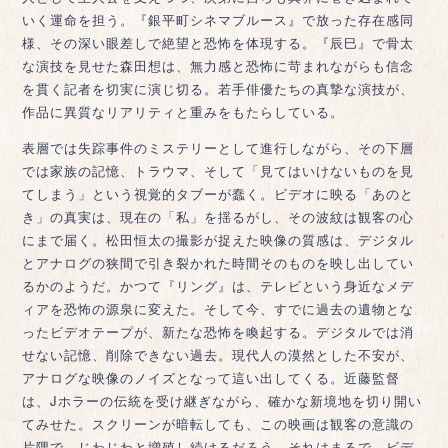
いく運命を担う。『銀平町シネマブルース』で放った存在感同
様、その深い眼差しで絶望と恐怖を体現する。『辰巳』で骨太
な演技を見せた森田想は、無力感と恐怖に苛まれながらも信念
を貫く記者を切実に演じ切る。若手俳優たちの真摯な演技が、
作品に異質なリアリティと重みをもたらしている。
表層では失踪事件のミステリーとして進行しながら、その下層
では家族の記憶、トラウマ、そして「見てはいけないものを見
てしまう」という視覚的タブーが蠢く。ビデオに映る「あのと
き」の真実は、現在の「私」を揺るがし、その波紋は観客の心
にまで届く。松田恒太の撮影が捉えた映像の質感は、デジタル
とアナログの狭間で引き裂かれた時間そのものを映し出してい
るかのようだ。かつて『リング』は、テレビという身近なメデ
ィアを恐怖の源泉に変えた。そして今、すでに過去の遺物とな
ったビデオテープが、新たな恐怖を喚起する。デジタルでは消
せない記憶、削除できない過去。現代人の漠然とした不安が、
アナログな映像のノイズとなって這い出してくる。近藤監督
は、Jホラーの伝統を受け継ぎながら、確かな新境地を切り開い
てみせた。スクリーンが暗転しても、この映画は観客の意識の
片隅で、じわじわと増殖し続けるだろう。それはまるで、ビデ