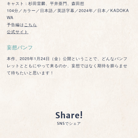
キャスト：杉田雷麟、平井亜門、森田想
104分／カラー／日本語／英語字幕／2024年／日本／KADOKA
WA
予告編は
こちら
公式サイト
妄想パンフ
本作、2025年1月24日（金）公開ということで、どんなパンフ
レットとともにやって来るのか、妄想ではなく期待を膨らませ
て待ちたいと思います！
Share!
SNSでシェア