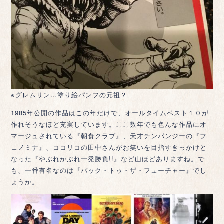
※グレムリン…塗り絵パンフの元祖？
1985年公開の作品はこの年だけで、オールタイムベスト１０が
作れそうなほど充実しています。ここ数年でも色んな作品にオ
マージュされている『朝食クラブ』、天才チンパンジーの『フ
ェノミナ』、ココリコの田中さんがお笑いを目指すきっかけと
なった『やぶれかぶれ一発勝負!!』など山ほどありますね。で
も、一番有名なのは『バック・トゥ・ザ・フューチャー』でし
ょうか。