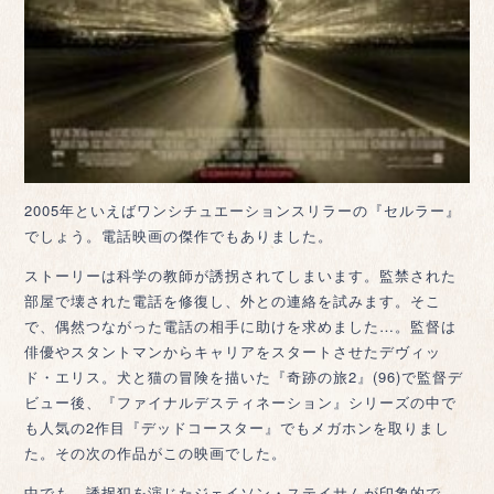
2005年といえばワンシチュエーションスリラーの『セルラー』
でしょう。電話映画の傑作でもありました。
ストーリーは科学の教師が誘拐されてしまいます。監禁された
部屋で壊された電話を修復し、外との連絡を試みます。そこ
で、偶然つながった電話の相手に助けを求めました…。監督は
俳優やスタントマンからキャリアをスタートさせたデヴィッ
ド・エリス。犬と猫の冒険を描いた『奇跡の旅2』(96)で監督デ
ビュー後、『ファイナルデスティネーション』シリーズの中で
も人気の2作目『デッドコースター』でもメガホンを取りまし
た。その次の作品がこの映画でした。
中でも、誘拐犯を演じたジェイソン・ステイサムが印象的で