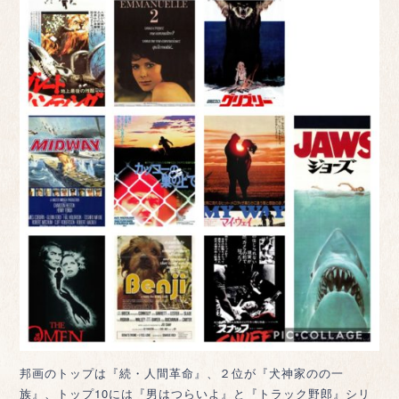
邦画のトップは『続・人間革命』、２位が『犬神家のの一
族』、トップ10には『男はつらいよ』と『トラック野郎』シリ