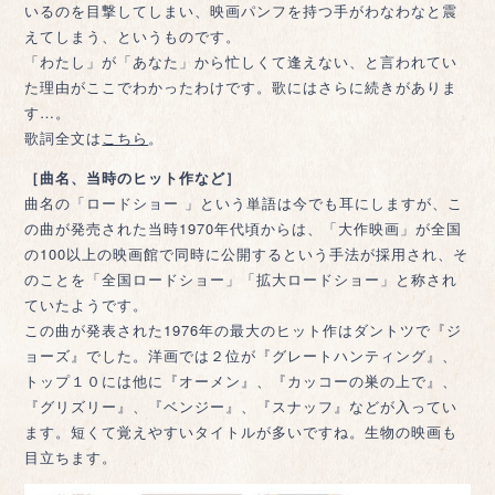
いるのを目撃してしまい、映画パンフを持つ手がわなわなと震
えてしまう、というものです。
「わたし」が「あなた」から忙しくて逢えない、と言われてい
た理由がここでわかったわけです。歌にはさらに続きがありま
す…。
歌詞全文は
こちら
。
［曲名、当時のヒット作など］
曲名の「ロードショー 」という単語は今でも耳にしますが、こ
の曲が発売された当時1970年代頃からは、「大作映画」が全国
の100以上の映画館で同時に公開するという手法が採用され、そ
のことを「全国ロードショー」「拡大ロードショー」と称され
ていたようです。
この曲が発表された1976年の最大のヒット作はダントツで『ジ
ョーズ』でした。洋画では２位が『グレートハンティング』、
トップ１０には他に『オーメン』、『カッコーの巣の上で』、
『グリズリー』、『ベンジー』、『スナッフ』などが入ってい
ます。短くて覚えやすいタイトルが多いですね。生物の映画も
目立ちます。