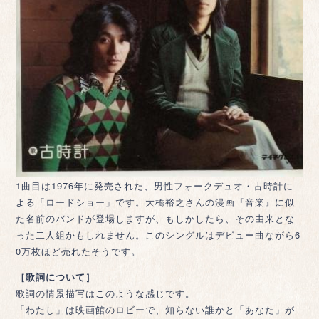
1曲目は1976年に発売された、男性フォークデュオ・古時計に
よる「ロードショー」です。大橋裕之さんの漫画『音楽』に似
た名前のバンドが登場しますが、もしかしたら、その由来とな
った二人組かもしれません。このシングルはデビュー曲ながら6
0万枚ほど売れたそうです。
［歌詞について］
歌詞の情景描写はこのような感じです。
「わたし」は映画館のロビーで、知らない誰かと「あなた」が