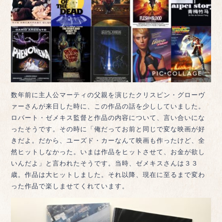
数年前に主人公マーティの父親を演じたクリスピン・グローヴ
ァーさんが来日した時に、この作品の話を少ししていました。
ロバート・ゼメキス監督と作品の内容について、言い合いにな
ったそうです。その時に「俺だってお前と同じで変な映画が好
きだよ。だから、ユーズド・カーなんて映画も作ったけど、全
然ヒットしなかった。いまは作品をヒットさせて、お金が欲し
いんだよ」と言われたそうです。当時、ゼメキスさんは３３
歳。作品は大ヒットしました。それ以降、現在に至るまで変わ
った作品で楽しませてくれています。