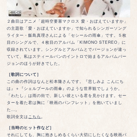
２曲目はアニメ「超時空要塞マクロス 愛・おぼえていますか」
の主題歌「愛・おぼえていますか」で知られるシンガーソング
ライター・飯島真理さんによる「セシールの雨傘」です。５枚
目のシングルで、４枚目のアルバム「KIMONO STEREO」に
収録されています。シングルとアルバムとでバージョンが違っ
ていて、私はスティールパンのイントロで始まるアルバムバー
ジョンのほうが好きでした。
［歌詞について］
この曲の作詞はなんと松本隆さんです。『悲しみよ こんにち
は』＋『シェルブールの雨傘』のような世界観でしょうか。
「わたし」は雨の街で、新しい彼といる君を見かけます。セー
ターを着た君は胸に「映画のパンフレット」を抱いていまし
た…。
歌詞全文は
こちら
。
［当時のヒット作など］
それにしても、胸に抱きしめるくらい大切にしたくなる映画パ