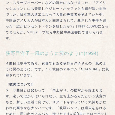
ン・スリープオーバー』などの舞台にもなりました。『アイリ
ッシュマン』にも登場したジミー・ホッファとも縁が深い土地
でした。日本車の進出によって大量の失業者を抱えていた中、
中国系アメリカ人が日本人と間違えられて、殺された事件を追
った『誰がビンセント・チンを殺したか?』(1987)はDVDになっ
てませんが、VHSテープなら中野区中央図書館で借りられま
す。
荻野目洋子ー風のように翼のように(1994)
４曲目は歌手であり、女優でもある荻野目洋子さんの「風のよ
うに翼のように」です。１６枚目のアルバム「SCANDAL」に収
録されています。
［歌詞について］
２、３曲目とは変わって、「雨上がり」の描写から始まりま
す。泣いてばかりはいられない、立ち上がるんだという決意の
もと、新しい生活に向けて、スタートを切っていく気持ちが歌
われた爽やかなナンバーです。「映画パンフ」は過去を忘れる
ために、思い出のアルバム、借りたままのCD共にクローゼット