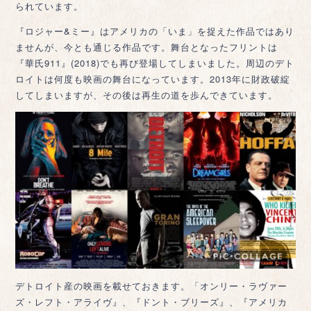
られています。
『ロジャー&ミー』はアメリカの「いま」を捉えた作品ではあり
ませんが、今とも通じる作品です。舞台となったフリントは
『華氏911』(2018)でも再び登場してしまいました。周辺のデト
ロイトは何度も映画の舞台になっています。2013年に財政破綻
してしまいますが、その後は再生の道を歩んできています。
デトロイト産の映画を載せておきます。「オンリー・ラヴァー
ズ・レフト・アライヴ』、『ドント・ブリーズ』、『アメリカ