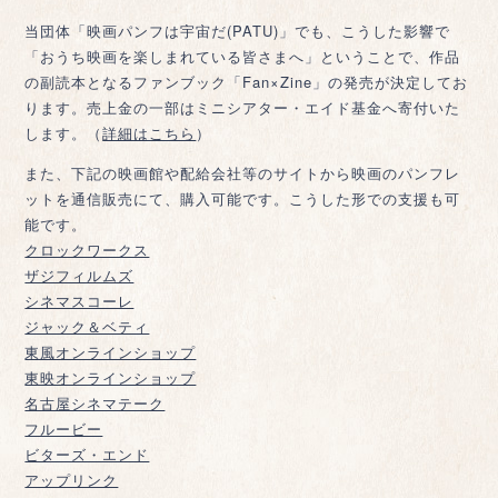
当団体「映画パンフは宇宙だ(PATU)」でも、こうした影響で
「おうち映画を楽しまれている皆さまへ」ということで、作品
の副読本となるファンブック「Fan×Zine」の発売が決定してお
ります。売上金の一部はミニシアター・エイド基金へ寄付いた
します。（
詳細はこちら
）
また、下記の映画館や配給会社等のサイトから映画のパンフレ
ットを通信販売にて、購入可能です。こうした形での支援も可
能です。
クロックワークス
ザジフィルムズ
シネマスコーレ
ジャック＆ベティ
東風オンラインショップ
東映オンラインショップ
名古屋シネマテーク
フルービー
ビターズ・エンド
アップリンク