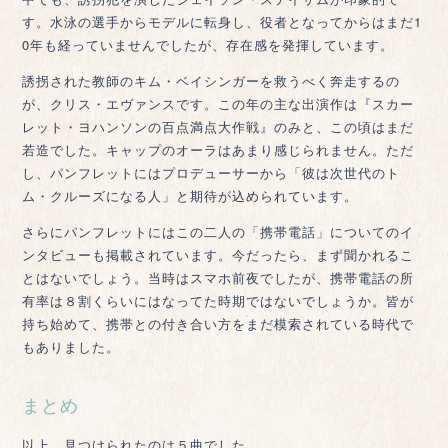
す。水泳の選手からモデルに転身し、役者となってからはまだ1
0年も経っていませんでしたが、存在感を発揮しています。
誘拐された教師のキム・ベイシンガーを救うべく奔走するの
が、クリス・エヴァンスです。この年の主な出演作は『スカー
レット・ヨハンソンの百点満点大作戦』のみと、この頃はまだ
若造でした。キャップのオーラはあまり感じられません。ただ
し、パンフレットにはプロデューサーから「彼は次世代のト
ム・クルーズになる人」と期待が込められています。
さらにパンフレットにはこの二人の「携帯電話」についてのイ
ンタビューも掲載されています。今だったら、まず聞かれるこ
とはないでしょう。当時はスマホ前夜でしたが、携帯電話の所
有率は８割くらいにはなってた時期ではないでしょうか。皆が
持ち始めて、携帯との付き合い方をまだ模索されている時代で
もありました。
まとめ
以上、見つけられたのは５曲でした。