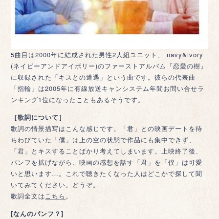
5曲目は2000年に結成された男性2人組ユニット、 navy&ivory
(ネイビーアンドアイボリー)のファーストアルバム『恋愛の樹』
に収録された「キスとの遭遇」という曲です。彼らの代表曲
「指輪」は2005年に有線放送キャンシステム年間お問い合せラ
ンキング1位になったこともあるそうです。
［歌詞について］
歌詞の情景描写はこんな感じです。「君」との映画デートを待
ちわびていた「僕」は上の空の状態で作品にも集中できず、
「君」とキスすることばかり考えてしまいます。上映終了後、
パンフを拡げながら、映画の感想を話す「君」を「僕」は可愛
いと思います…。これで聴きたくなった人はどこかで探して聞
いてみてください。どうぞ。
歌詞全文は
こちら
。
[なんのパンフ？]