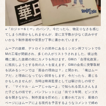
※『ロジャー&ミー』のパンフ。今だったら、物足りなさを感じ
てしまう内容かもしれませんが、逆に文字数が少なく読みやす
いかも？制作過程や背景が丁寧に書かれています。
ムーアの故郷、デトロイトの郊外にあるミシガン州フリントでG
Mの工場が閉鎖され、多くの人がリストラされました。彼は危
機に瀕した故郷の街にカメラを向けます。GMの「合理化政策」
に抵抗しようとする街の人々を捉えます。GMの会長に突撃取材
を試みるシーンでは「面会の理由は？」と聞かれ、「俺はムー
アだ」と理由になってない回答をします。今だったら、通じる
かもしれませんが、当時は映画監督としては駆け出しの頃で
す。「マイケル・ムーアじゃねーよ」で知られる芸人さんもま
だ子どもの頃です。パンフレットには「街で３年間、ビンゴ大
会を開きながら、制作資金を貯めた」と書かれており、最後の
ページにはムーアによる現代を予言するようなコメントで締め